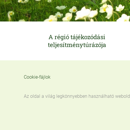
A régió tájékozódási
teljesítménytúrázója
Cookie-fájlok
Az oldal a világ legkönnyebben használható webolda