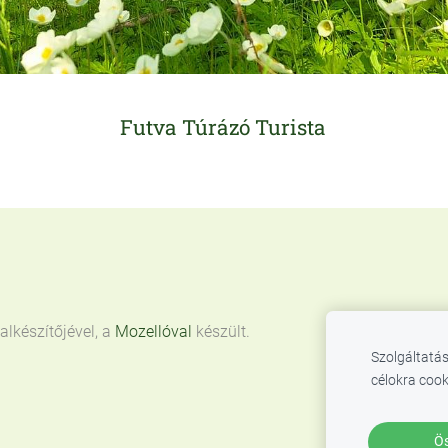
Futva Túrázó Turista
lkészítőjével, a
Mozellóval
készült.
Szolgáltatás
célokra cook
Ös