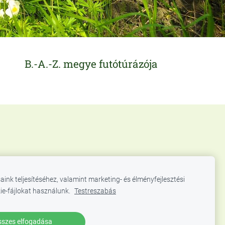
B.-A.-Z. megye futótúrázója
aink teljesítéséhez, valamint marketing- és élményfejlesztési
ie-fájlokat használunk.
Testreszabás
szes elfogadása