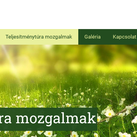
Teljesítménytúra mozgalmak
Galéria
Kapcsolat
úra mozgalmak