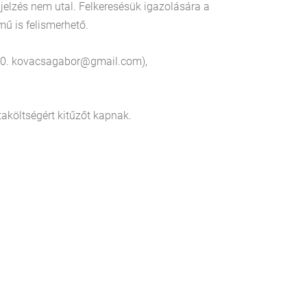
lzés nem utal. Felkeresésük igazolására a
mű is felismerhető.
. 10. kovacsagabor@gmail.com),
taköltségért kitűzőt kapnak.