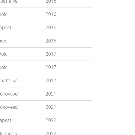
pátfalva
2015
olc
2016
apest
2016
ros
2016
olc
2017
olc
2017
pátfalva
2017
őkövesd
2021
őkövesd
2021
apest
2022
dúnánás
2022