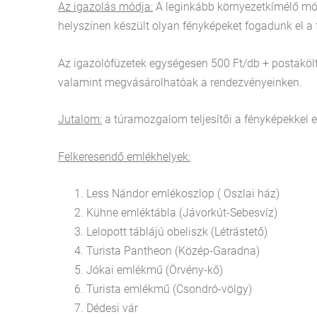
Az igazolás módja:
A leginkább környezetkímélő mó
helyszínen készült olyan fényképeket fogadunk el a 
Az igazolófüzetek egységesen 500 Ft/db + postakölt
valamint megvásárolhatóak a rendezvényeinken.
Jutalom:
a túramozgalom teljesítői a fényképekkel el
Felkeresendő emlékhelyek:
Less Nándor emlékoszlop ( Oszlai ház)
Kühne emléktábla (Jávorkút-Sebesvíz)
Lelopott táblájú obeliszk (Létrástető)
Turista Pantheon (Közép-Garadna)
Jókai emlékmű (Örvény-kő)
Turista emlékmű (Csondró-völgy)
Dédesi vár