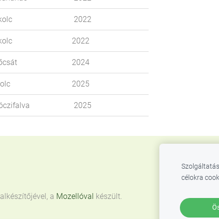
olc
2022
olc
2022
őcsát
2024
olc
2025
óczifalva
2025
Szolgáltatás
célokra cook
lkészítőjével, a
Mozellóval
készült.
Ös