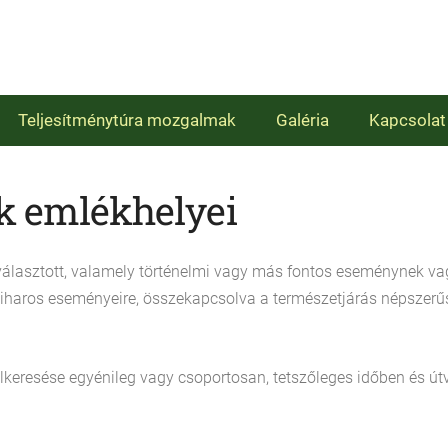
Teljesítménytúra mozgalmak
Galéria
Kapcsolat
k emlékhelyei
kiválasztott, valamely történelmi vagy más fontos eseménynek v
iharos eseményeire, összekapcsolva a természetjárás népszerű
lkeresése egyénileg vagy csoportosan, tetszőleges időben és ú