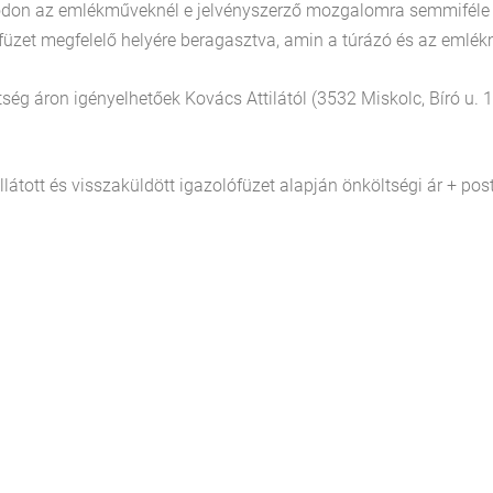
don az emlékműveknél e jelvényszerző mozgalomra semmiféle je
füzet megfelelő helyére beragasztva, amin a túrázó és az emlék
ség áron igényelhetőek Kovács Attilától (3532 Miskolc, Bíró u
látott és visszaküldött igazolófüzet alapján önköltségi ár + pos