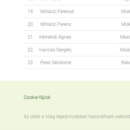
19.
Miháczi Ferencé
Misk
20.
Miháczi Ferenc
Misk
21.
Kéméndi Ágnes
Mez
22.
Ivancsó Gergely
Misk
23
Perei Sándorné
Rák
Cookie-fájlok
Az oldal a világ legkönnyebben használható webolda