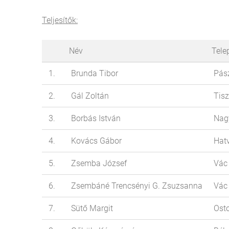
Teljesítők:
Név
T
1.
Brunda Tibor
Pás
2.
Gál Zoltán
Tisz
3.
Borbás István
Nagy
4.
Kovács Gábor
Hat
5.
Zsemba József
Vác
6.
Zsembáné Trencsényi G. Zsuzsanna
Vác
7.
Sütő Margit
Osto