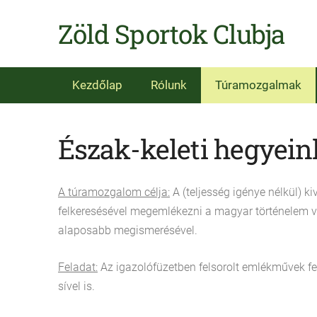
Zöld Sportok Clubja
Kezdőlap
Rólunk
Túramozgalmak
Észak-keleti hegyein
A túramozgalom célja:
A (teljesség igénye nélkül) 
felkeresésével megemlékezni a magyar történelem v
alaposabb megismerésével.
Feladat:
Az igazolófüzetben felsorolt emlékművek fe
sível is.