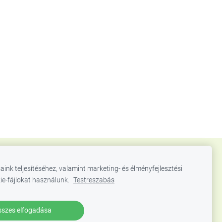
aink teljesítéséhez, valamint marketing- és élményfejlesztési
ie-fájlokat használunk.
Testreszabás
szes elfogadása