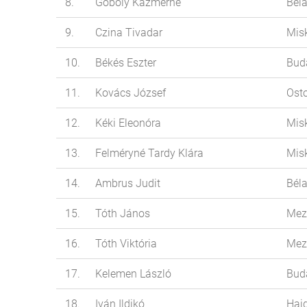
8.
Gőböly Kázmérné
Béla
9.
Czina Tivadar
Misk
10.
Békés Eszter
Bud
11.
Kovács József
Osto
12.
Kéki Eleonóra
Misk
13.
Felméryné Tardy Klára
Misk
14.
Ambrus Judit
Béla
15.
Tóth János
Mez
16.
Tóth Viktória
Mez
17.
Kelemen László
Bud
18.
Iván Ildikó
Haj