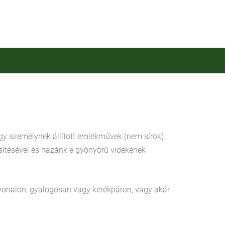
agy személynek állított emlékművek (nem sírok)
sítésével és hazánk e gyönyörű vidékének
tvonalon, gyalogosan vagy kerékpáron, vagy akár