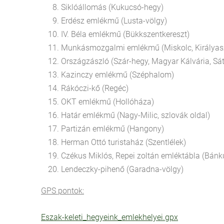
Siklóállomás (Kukucsó-hegy)
Erdész emlékmű (Lusta-völgy)
IV. Béla emlékmű (Bükkszentkereszt)
Munkásmozgalmi emlékmű (Miskolc, Királyasz
Országzászló (Szár-hegy, Magyar Kálvária, Sát
Kazinczy emlékmű (Széphalom)
Rákóczi-kő (Regéc)
OKT emlékmű (Hollóháza)
Határ emlékmű (Nagy-Milic, szlovák oldal)
Partizán emlékmű (Hangony)
Herman Ottó turistaház (Szentlélek)
Czékus Miklós, Repei zoltán emléktábla (Bánk
Lendeczky-pihenő (Garadna-völgy)
GPS pontok:
Eszak-keleti_hegyeink_emlekhelyei.gpx