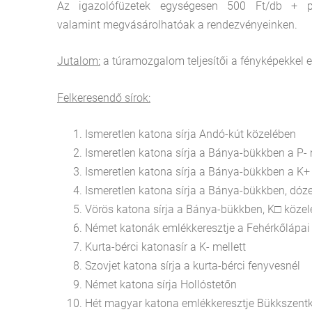
Az igazolófüzetek egységesen 500 Ft/db + po
valamint megvásárolhatóak a rendezvényeinken.
Jutalom:
a túramozgalom teljesítői a fényképekkel el
Felkeresendő sírok:
Ismeretlen katona sírja Andó-
Ismeretlen katona sírja a Bánya-bükk
Ismeretlen katona sírja a Bánya-bükk
Ismeretlen katona sírja a Bánya-bükkbe
Vörös katona sírja a Bánya-bükkben
Német katonák emlékkeresztje a Fehérkől
Kurta-bérci katonasír a K- m
Szovjet katona sírja a kurta-bérc
Német katona sírja Hollóst
Hét magyar katona emlékkeresztje Bük