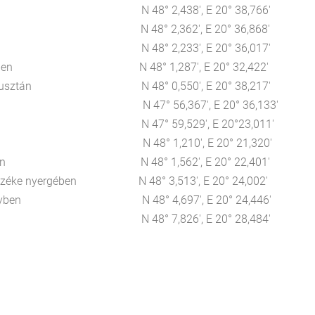
galyán N 48° 2,438', E 20° 38,766'
Mátrán N 48° 2,362', E 20° 36,868'
írjai N 48° 2,233', E 20° 36,017'
a Hór-völgyben N 48° 1,287', E 20° 32,422'
r-Bekénypusztán N 48° 0,550', E 20° 38,217'
özelében N 47° 56,367', E 20° 36,133'
érc oldalában N 47° 59,529', E 20°23,011'
a kápolnánál N 48° 1,210', E 20° 21,320'
a-tisztáson N 48° 1,562', E 20° 22,401'
men-széke nyergében N 48° 3,513', E 20° 24,002'
lajka-völgyben N 48° 4,697', E 20° 24,446'
-nyeregben N 48° 7,826', E 20° 28,484'