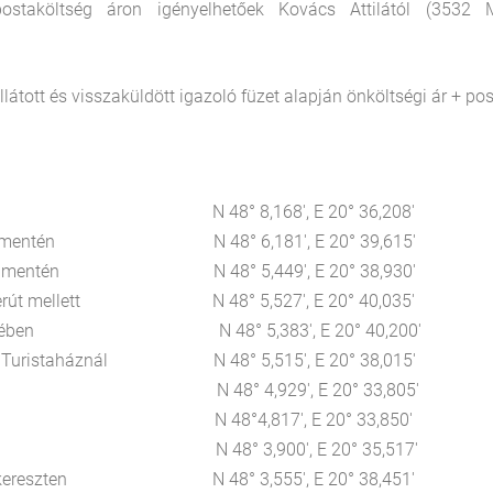
staköltség áron igényelhetőek Kovács Attilától (3532 M
látott és visszaküldött igazoló füzet alapján önköltségi ár + po
kút közelében N 48° 8,168', E 20° 36,208
ben a P- mentén N 48° 6,181', E 20° 39,615'
ben a K+ mentén N 48° 5,449', E 20° 38,930'
n, dózerút mellett N 48° 5,527', E 20° 40,035'
, K□ közelében N 48° 5,383', E 20° 40,200'
ápai Turistaháznál N 48° 5,515', E 20° 38,015'
ellett N 48° 4,929', E 20° 33,805'
i fenyvesnél N 48°4,817', E 20° 33,850'
etőn N 48° 3,900', E 20° 35,517'
kszentkereszten N 48° 3,555', E 20° 38,451'