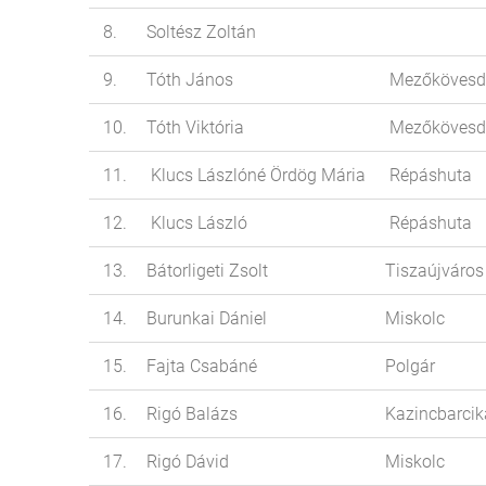
8.
Soltész Zoltán
9.
Tóth János
Mezőkövesd
10.
Tóth Viktória
Mezőkövesd
11.
Klucs Lászlóné Ördög Mária
Répáshuta
12.
Klucs László
Répáshuta
13.
Bátorligeti Zsolt
Tiszaújváros
14.
Burunkai Dániel
Miskolc
15.
Fajta Csabáné
Polgár
16.
Rigó Balázs
Kazincbarcik
17.
Rigó Dávid
Miskolc