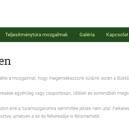
Teljesítménytúra mozgalmak
Galéria
Kapcsolat
en
 létre a mozgalmat, hogy megemlékezzünk túráink során a Bükkb
lkeresése egyénileg vagy csoportosan, időbeli és sorrendbeli megk
on erre a túramozgalomra semmiféle jelzés nem utal. Felkeresé
sztve, amelyen a sír és felkeresője is felismerhető.