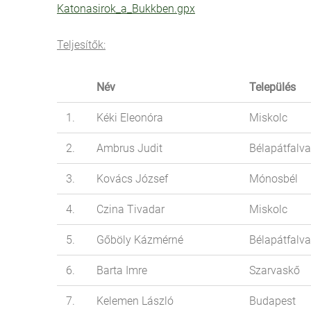
Katonasirok_a_Bukkben.gpx
Teljesítők:
Név
Település
1.
Kéki Eleonóra
Miskolc
2.
Ambrus Judit
Bélapátfalva
3.
Kovács József
Mónosbél
4.
Czina Tivadar
Miskolc
5.
Gőböly Kázmérné
Bélapátfalva
6.
Barta Imre
Szarvaskő
7.
Kelemen László
Budapest