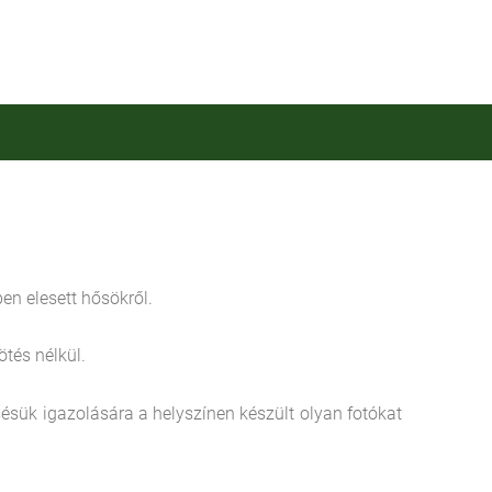
en elesett hősökről.
ötés nélkül.
sük igazolására a helyszínen készült olyan fotókat