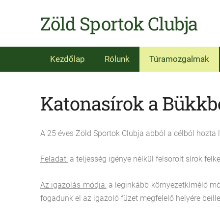
Zöld Sportok Clubja
Kezdőlap
Rólunk
Túramozgalmak
Katonasírok a Bükkb
A 25 éves Zöld Sportok Clubja abból a célból hozta
Feladat:
a teljesség igénye nélkül felsorolt sírok fe
Az igazolás módja:
a leginkább környezetkímélő mód
fogadunk el az igazoló füzet megfelelő helyére beille