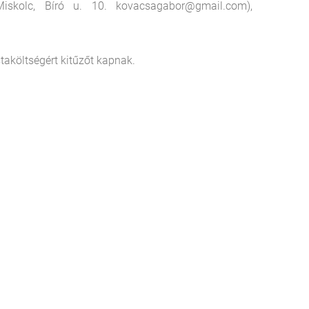
iskolc, Bíró u. 10. kovacsagabor@gmail.com),
staköltségért kitűzőt kapnak.
'