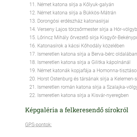
Német katona sírja a Kőlyuk-
Német katona sírja a Bükkös-
Dorongósi erdészház katonas
Verseny Lajos törzsőrmester sírja 
Lőrincz Mihály őrvezető sírja Kisgyő
Katonasírok a kácsi Kőhodály k
Ismeretlen katona sírja a Berva-b
Ismeretlen katona sírja a Gilitk
Német katonák kopjafája a Homonn
Horst Ostenburg és társának sírja a Kele
Ismeretlen román katona sírja a Sza
Ismeretlen katona sírja a Kisvár
Képgaléria a felkeresendő sírokról
GPS-pontok: