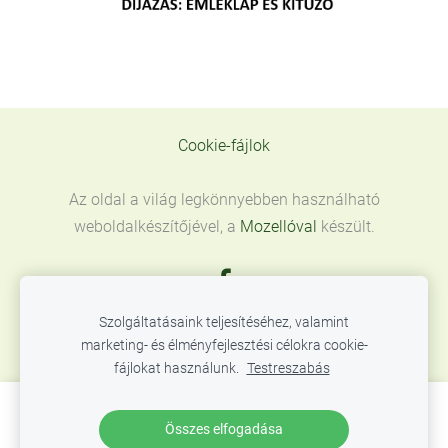
Cookie-fájlok
Az oldal a világ legkönnyebben használható
weboldalkészítőjével, a
Mozellóval
készült.
Szolgáltatásaink teljesítéséhez, valamint
marketing- és élményfejlesztési célokra cookie-
fájlokat használunk.
Testreszabás
Hozzon létre weboldalt vagy webáruházat a
Összes elfogadása
Mozello segítségével.