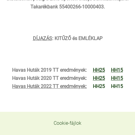
Takarékbank 55400266-10000403.
DÍJAZÁS
: KIT
Ű
Z
Ő
é
s EML
É
KLAP
Havas Huták 2019 TT eredmények:
HH25
HH15
Havas Huták 2020 TT eredmények:
HH25
HH15
Havas Huták 2022 TT eredmények:
HH25
HH15
Cookie-fájlok