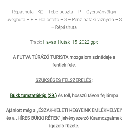
Répáshuta - K□ – Tebe-puszta – P – Gyertyánvölgyi
üveghuta – P – Hollóstető – S – Pénz-pataki-víznyelő – S
– Répáshuta
Track:
Havas_Hutak_15_2022.gpx
A FUTVA TÚRÁZÓ TURISTA mozgalom szintideje a
fentiek fele.
SZÜKSÉGES FELSZERELÉS
:
Bükk turistatérkép (29.)
és toll, hosszú távon fejlámpa
Ajánlott még a „ÉSZAK-KELETI HEGYEINK EMLÉKHELYEI”
és a „HÍRES BÜKKI RÉTEK” jelvényszerző túramozgalmak
igazoló füzete.