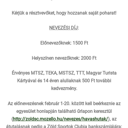
Kérjük a résztvevőket, hogy hozzanak
saját poharat
!
NEVEZÉSI DÍJ
:
El
ő
nevez
őknek
: 1500 Ft
Helyszínen nevez
őknek
: 2000 Ft
Érvényes MTSZ, TEKA, MSTSZ, TTT, Magyar Turista
Kártyával és 14 éven aluliaknak 500 Ft további
kedvezmény.
Az el
ő
nevez
é
snek február 1-20. között kell beérkeznie az
egyesület honlapján található
ű
rlapon kereszt
ü
l
(
http://zoldsc.mozello.hu/nevezes/havashutak/
)
, az
átutalásnak pedig a Zöld Sportok Clubja bankszámlájára: