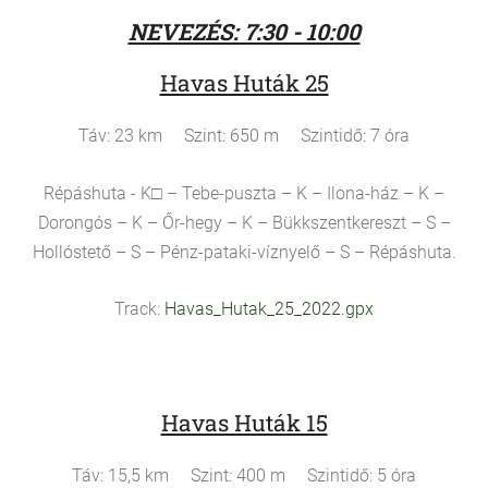
NEVEZÉS: 7:30 - 10:00
Havas Huták 25
Táv: 23 km Szint: 650 m Szintidő: 7 óra
Répáshuta - K□ – Tebe-puszta – K – Ilona-ház – K –
Dorongós – K – Őr-hegy – K – Bükkszentkereszt – S –
Hollóstető – S – Pénz-pataki-víznyelő – S – Répáshuta.
Track:
Havas_Hutak_25_2022.gpx
Havas Huták 15
Táv: 15,5 km Szint: 400 m Szintidő: 5 óra