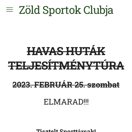
Zöld Sportok Clubja
HAVAS HUTÁK
TELJESÍTMÉNYTÚRA
2023. FEBRUÁR 25. szombat
ELMARAD!!!
Tisztelt Sporttársak!