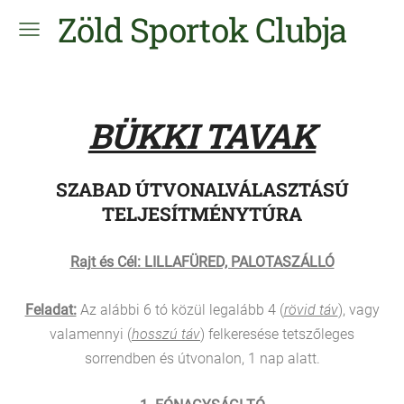
Zöld Sportok Clubja
BÜKKI TAVAK
SZABAD ÚTVONALVÁLASZTÁSÚ
TELJESÍTMÉNYTÚRA
Rajt és Cél: LILLAFÜRED, PALOTASZÁLLÓ
Feladat:
Az alábbi 6 tó közül legalább 4 (
rövid táv
), vagy
valamennyi (
hosszú táv
) felkeresése tetszőleges
sorrendben és útvonalon, 1 nap alatt.