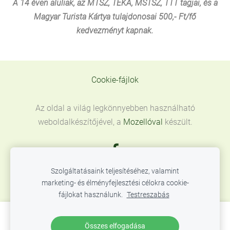
A 14 éven aluliak, az MTSZ, TEKA, MSTSZ, TTT tagjai, és a
Magyar Turista Kártya tulajdonosai 500,- Ft/fő
kedvezményt kapnak.
Cookie-fájlok
Az oldal a világ legkönnyebben használható
weboldalkészítőjével, a
Mozellóval
készült.
Szolgáltatásaink teljesítéséhez, valamint
marketing- és élményfejlesztési célokra cookie-
fájlokat használunk.
Testreszabás
Hozzon létre weboldalt vagy webáruházat a
Összes elfogadása