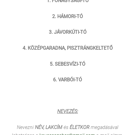
1.
FÓNAGYSÁGI-TÓ
2.
HÁMORI-TÓ
3.
JÁVORKÚTI-TÓ
4.
KÖZÉPGARADNA, PISZTRÁNGKELTETŐ
5.
SEBESVÍZI-TÓ
6.
VARBÓI-TÓ
NEVEZÉS:
Nevezni
NÉV, LAKCÍM
és
ÉLETKOR
megadásával