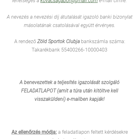
lehetséges a
kovacsagabor@gmail.com
e-mail címre.
A nevezés a nevezési díj átutalását igazoló banki bizonylat
másolatának csatolásával együtt érvényes.
A rendező
Zöld Sportok Clubja
bankszámla száma:
Takarékbank 55400266-10000403
A benevezettek a teljesítés igazolását szolgáló
FELADATLAPOT (amit a túra után kitöltve kell
visszaküldeni) e-mailben kapják!
Az ellenőrzés módja:
a feladatlapon feltett kérdésekre