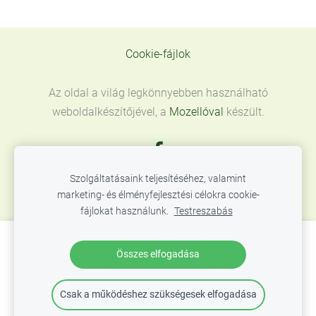
Cookie-fájlok
Az oldal a világ legkönnyebben használható
weboldalkészítőjével, a
Mozellóval
készült.
Szolgáltatásaink teljesítéséhez, valamint
marketing- és élményfejlesztési célokra cookie-
fájlokat használunk.
Testreszabás
Hozzon létre weboldalt vagy webáruházat a
Összes elfogadása
Mozello segítségével.
Gyorsan, egyszerűen, programozás nélkül.
Csak a működéshez szükségesek elfogadása
Bővebb információ