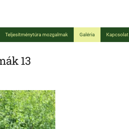
Teljesítménytúra mozgalmak
Galéria
Kapcsolat
mák 13