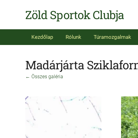
Zöld Sportok Clubja
Kezdőlap
Rólunk
Túramozgalmak
Madárjárta Sziklafor
Összes galéria