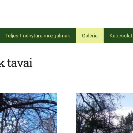
Teljesítménytúra mozgalmak
Galéria
Kapcsolat
k tavai