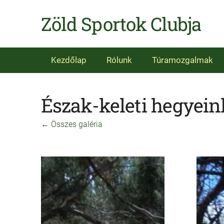
Zöld Sportok Clubja
Kezdőlap
Rólunk
Túramozgalmak
Észak-keleti hegyein
Összes galéria